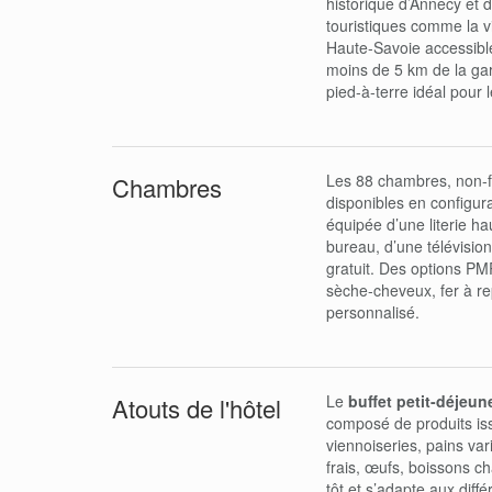
historique d’Annecy et du
touristiques comme la vi
Haute-Savoie accessibl
moins de 5 km de la gar
pied-à-terre idéal pour l
Les 88 chambres, non-f
Chambres
disponibles en configura
équipée d’une literie ha
bureau, d’une télévision 
gratuit. Des options PM
sèche-cheveux, fer à re
personnalisé.
Le
buffet petit-déjeun
Atouts de l'hôtel
composé de produits is
viennoiseries, pains var
frais, œufs, boissons cha
tôt et s’adapte aux diff