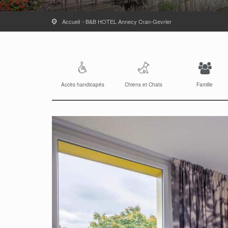
Accueil
B&B HOTEL Annecy Cran-Gevrier
Accès handicapés
Chiens et Chats
Famille