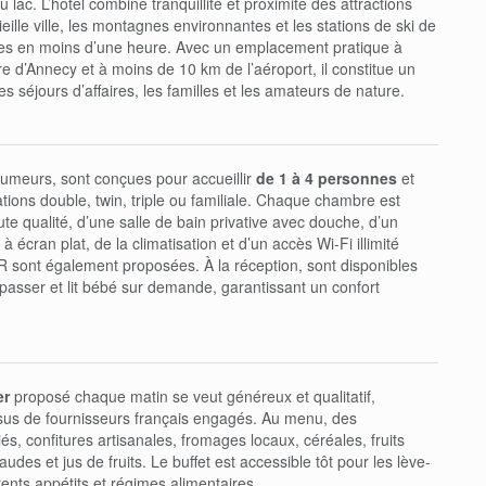
 lac. L’hôtel combine tranquillité et proximité des attractions
eille ville, les montagnes environnantes et les stations de ski de
es en moins d’une heure. Avec un emplacement pratique à
e d’Annecy et à moins de 10 km de l’aéroport, il constitue un
es séjours d’affaires, les familles et les amateurs de nature.
umeurs, sont conçues pour accueillir
de 1 à 4 personnes
et
tions double, twin, triple ou familiale. Chaque chambre est
ute qualité, d’une salle de bain privative avec douche, d’un
à écran plat, de la climatisation et d’un accès Wi-Fi illimité
R sont également proposées. À la réception, sont disponibles
passer et lit bébé sur demande, garantissant un confort
er
proposé chaque matin se veut généreux et qualitatif,
sus de fournisseurs français engagés. Au menu, des
iés, confitures artisanales, fromages locaux, céréales, fruits
udes et jus de fruits. Le buffet est accessible tôt pour les lève-
érents appétits et régimes alimentaires.