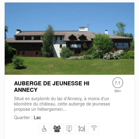
AUBERGE DE JEUNESSE HI
7.1
ANNECY
Bien
Situé en surplomb du lac d'Annecy, à moins d'un
kilomètre du château, cette auberge de jeunesse
propose un hébergemen...
Quartier :
Lac