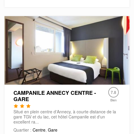
CAMPANILE ANNECY CENTRE -
7.8
GARE
Bien
Situé en plein centre d'Annecy, à courte distance de la
gare TGV et du lac, cet hôtel Campanile est d'un
excellent ra...
Quartier :
Centre
,
Gare