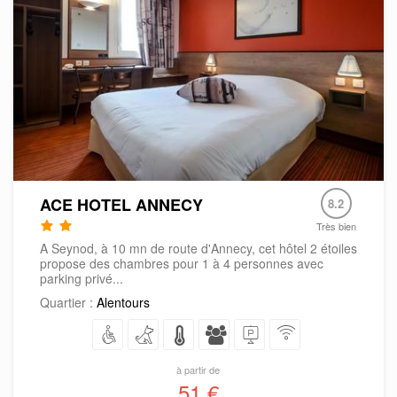
ACE HOTEL ANNECY
8.2
Très bien
A Seynod, à 10 mn de route d'Annecy, cet hôtel 2 étoiles
propose des chambres pour 1 à 4 personnes avec
parking privé...
Quartier :
Alentours
à partir de
51 €