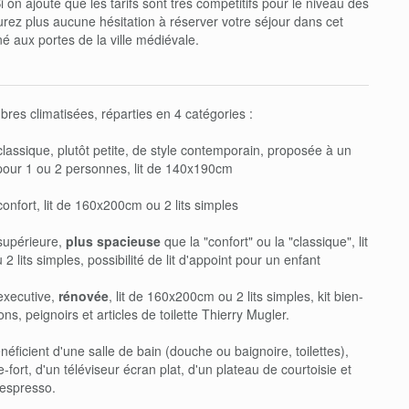
i on ajoute que les tarifs sont très compétitifs pour le niveau des
urez plus aucune hésitation à réserver votre séjour dans cet
é aux portes de la ville médiévale.
res climatisées, réparties en 4 catégories :
assique, plutôt petite, de style contemporain, proposée à un
 pour 1 ou 2 personnes, lit de 140x190cm
nfort, lit de 160x200cm ou 2 lits simples
supérieure,
plus spacieuse
que la "confort" ou la "classique", lit
lits simples, possibilité de lit d'appoint pour un enfant
executive,
rénovée
, lit de 160x200cm ou 2 lits simples, kit bien-
s, peignoirs et articles de toilette Thierry Mugler.
ficient d'une salle de bain (douche ou baignoire, toilettes),
e-fort, d'un téléviseur écran plat, d'un plateau de courtoisie et
espresso.