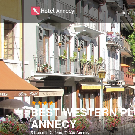
Service
BEST WESTERN PL
ANNECY
5 Rue des Glières, 74000 Annecy