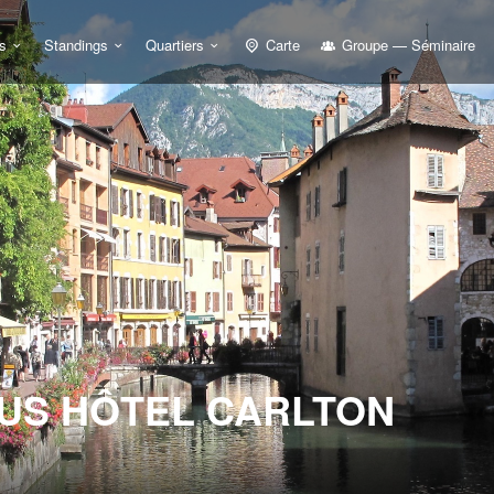
s
Standings
Quartiers
Carte
Groupe — Séminaire
US HÔTEL CARLTON