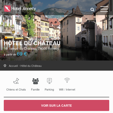
HÔTEL DU CHÂTEAU
16, rampe du Château, 74000 Annecy
69 €
à partir de
Accueil
Hôtel du Château
Chiens et Chats
Famille
Parking
Wifi / Internet
VOIR SUR LA CARTE