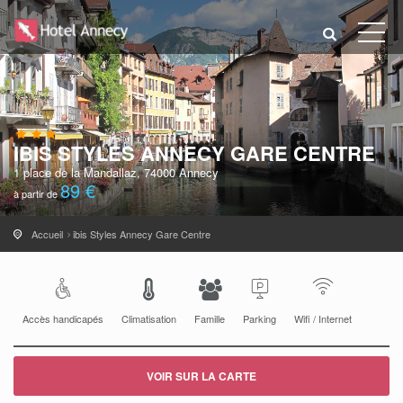
IBIS STYLES ANNECY GARE CENTRE
1 place de la Mandallaz, 74000 Annecy
89 €
à partir de
Accueil
ibis Styles Annecy Gare Centre
Accès handicapés
Climatisation
Famille
Parking
Wifi / Internet
VOIR SUR LA CARTE