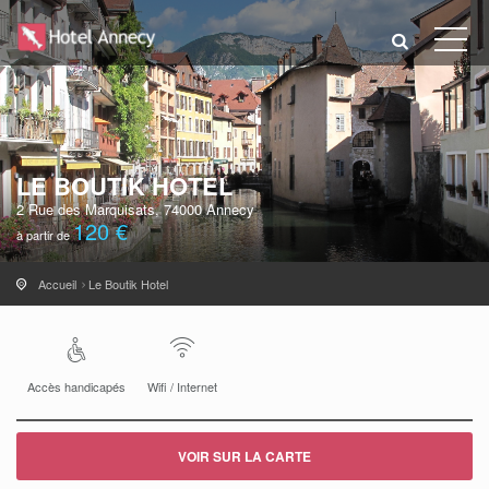
LE BOUTIK HOTEL
2 Rue des Marquisats, 74000 Annecy
120 €
à partir de
Accueil
Le Boutik Hotel
Accès handicapés
Wifi / Internet
VOIR SUR LA CARTE