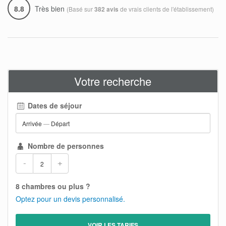
8.8
Très bien
(Basé sur
de vrais clients de l'établissement)
382 avis
Votre recherche
Dates de séjour
Arrivée
—
Départ
Nombre de personnes
-
+
8 chambres ou plus ?
Optez pour un devis personnalisé.
VOIR LES TARIFS