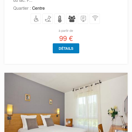
du lac. P...
Quartier :
Centre
à partir de
99 €
DÉTAILS