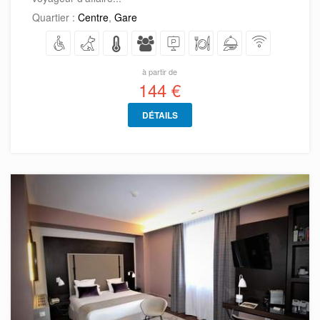
Quartier :
Centre
,
Gare
à partir de
144 €
DÉTAILS