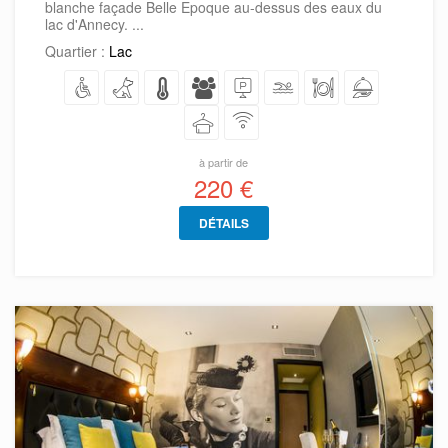
blanche façade Belle Epoque au-dessus des eaux du
lac d'Annecy. ...
Quartier :
Lac
à partir de
220 €
DÉTAILS